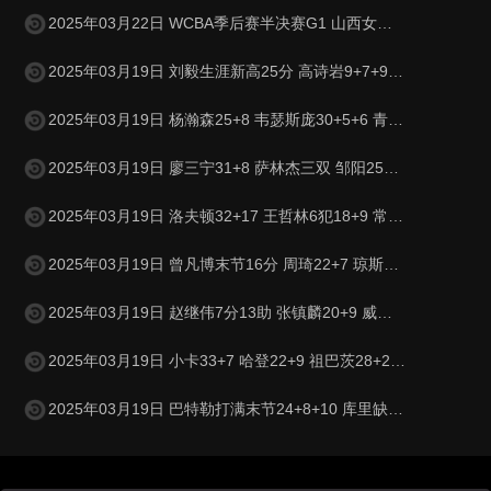
2025年03月22日 WCBA季后赛半决赛G1 山西女篮 74-79 四川女篮 全场集锦
2025年03月19日 刘毅生涯新高25分 高诗岩9+7+9+3断 山东轻取广州迎3连胜
2025年03月19日 杨瀚森25+8 韦瑟斯庞30+5+6 青岛送江苏8连败
2025年03月19日 廖三宁31+8 萨林杰三双 邹阳25+5 杨空砍54分 北控击败福建
2025年03月19日 洛夫顿32+17 王哲林6犯18+9 常林失绝平三分 上海送宁波4连败
2025年03月19日 曾凡博末节16分 周琦22+7 琼斯50+10 北京击退吉林豪取10连胜
2025年03月19日 赵继伟7分13助 张镇麟20+9 威尔斯21分 辽宁6人上双大胜深圳
2025年03月19日 小卡33+7 哈登22+9 祖巴茨28+20 快船4人20+送骑士2连败
2025年03月19日 巴特勒打满末节24+8+10 库里缺战 字母哥16中5 勇士双杀雄鹿