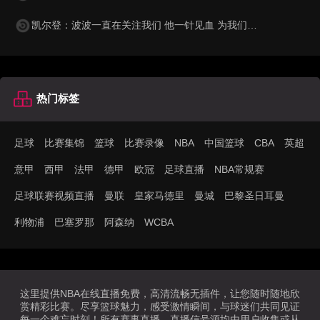
凯尔登：波波一直在关注我们 他一针见血 为我们带来了能量
热门标签
足球
比赛集锦
篮球
比赛录像
NBA
中国篮球
CBA
英超
意甲
西甲
法甲
德甲
欧冠
足球直播
NBA常规赛
足球联赛视频直播
曼联
皇家马德里
曼城
巴黎圣日耳曼
利物浦
巴塞罗那
阿森纳
WCBA
这里提供NBA在线直播免费，高清流畅无插件，让您随时随地欣
赏精彩比赛。尽享篮球魅力，感受激情瞬间，与球迷们共同见证
每一个难忘时刻！所有赛事直播，直播信号源均由用户收集或从