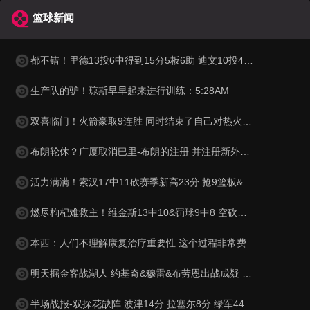
篮球新闻
都不错！里德13投6中得到15分5板6助 迪文10投4中得到13分3助
生产队的驴！琼斯早早起来进行训练：5:28AM
双喜临门！火箭豪取9连胜 同时结束了自己对热火的9连败！
布朗轮休？广厦取消巴里-布朗的注册 并注册新外援肯尼-伯顿
活力满满！索汉17中11砍赛季新高23分 抢9篮板&其中4个前场板
燃尽枸杞难救主！维金斯13中10&罚球9中8 空砍赛季次高30分
本西：人们不理解康复治疗重要性 这个过程非常费精力&让人疲惫
明天掘金客战湖人 约基奇&穆雷&布劳恩出战成疑 戈登大概率出战
半场战报-双探花缺阵 波津14分 拉塞尔8分 绿军44-49落后篮网5分