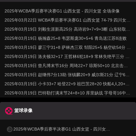
2025年WCBA季后赛半决赛G1 山西女篮 - 四川女篮 全场录像
2025年03月22日 WCBA季后赛半决赛G1 山西女篮 74-79 四川女篮
全场集锦
2025年03月19日 刘毅生涯新高25分 高诗岩9+7+9+3断 山东轻取广
州迎3连胜
2025年03月19日 杨瀚森25+8 韦瑟斯庞30+5+6 青岛送江苏8连败
2025年03月19日 廖三宁31+8 萨林杰三双 邹阳25+5 杨空砍54分 北
控击败福建
2025年03月19日 洛夫顿32+17 王哲林6犯18+9 常林失绝平三分 上
海送宁波4连败
2025年03月19日 曾凡博末节16分 周琦22+7 琼斯50+10 北京击退
吉林豪取10连胜
2025年03月19日 赵继伟7分13助 张镇麟20+9 威尔斯21分 辽宁6人
上双大胜深圳
2025年03月19日 小卡33+7 哈登22+9 祖巴茨28+20 快船4人20+送
骑士2连败
2025年03月19日 巴特勒打满末节24+8+10 库里缺战 字母哥16中5
勇士双杀雄鹿
篮球录像
2025年WCBA季后赛半决赛G1 山西女篮 - 四川女篮 全场录像