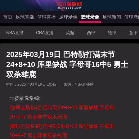
首页
足球直播
篮球直播
足球录像
篮球录像
足球新闻
篮球新
NBA直播
CBA直播
英超
西甲
德甲
意甲
2025年03月19日 巴特勒打满末节
24+8+10 库里缺战 字母哥16中5 勇士
双杀雄鹿
时间：2025年03月19日 10:42
|
来源：NBA直播网
比赛录像集锦:
[微博全场集锦] 巴特勒24+8+10 库里缺战 字母哥
20+9+7 勇士赛季双杀雄鹿
[腾讯全场集锦] 巴特勒24+8+10 库里缺战 字母哥
20+9+7 勇士赛季双杀雄鹿